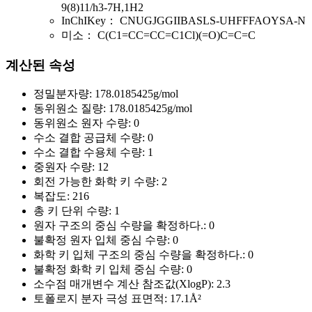
9(8)11/h3-7H,1H2
InChIKey：
CNUGJGGIIBASLS-UHFFFAOYSA-N
미소：
C(C1=CC=CC=C1Cl)(=O)C=C=C
계산된 속성
정밀분자량:
178.0185425g/mol
동위원소 질량:
178.0185425g/mol
동위원소 원자 수량:
0
수소 결합 공급체 수량:
0
수소 결합 수용체 수량:
1
중원자 수량:
12
회전 가능한 화학 키 수량:
2
복잡도:
216
총 키 단위 수량:
1
원자 구조의 중심 수량을 확정하다.:
0
불확정 원자 입체 중심 수량:
0
화학 키 입체 구조의 중심 수량을 확정하다.:
0
불확정 화학 키 입체 중심 수량:
0
소수점 매개변수 계산 참조값(XlogP):
2.3
토폴로지 분자 극성 표면적:
17.1Å²