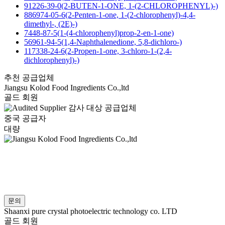
91226-39-0(2-BUTEN-1-ONE, 1-(2-CHLOROPHENYL)-)
886974-05-6(2-Penten-1-one, 1-(2-chlorophenyl)-4,4-
dimethyl-, (2E)-)
7448-87-5(1-(4-chlorophenyl)prop-2-en-1-one)
56961-94-5(1,4-Naphthalenedione, 5,8-dichloro-)
117338-24-6(2-Propen-1-one, 3-chloro-1-(2,4-
dichlorophenyl)-)
추천 공급업체
Jiangsu Kolod Food Ingredients Co.,ltd
골드 회원
감사 대상 공급업체
중국 공급자
대량
문의
Shaanxi pure crystal photoelectric technology co. LTD
골드 회원