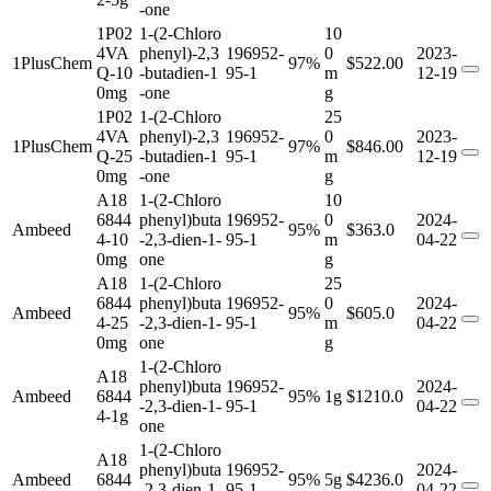
-one
1P02
1-(2-Chloro
10
4VA
phenyl)-2,3
196952-
0
2023-
1PlusChem
97%
$522.00
Q-10
-butadien-1
95-1
m
12-19
0mg
-one
g
1P02
1-(2-Chloro
25
4VA
phenyl)-2,3
196952-
0
2023-
1PlusChem
97%
$846.00
Q-25
-butadien-1
95-1
m
12-19
0mg
-one
g
A18
1-(2-Chloro
10
6844
phenyl)buta
196952-
0
2024-
Ambeed
95%
$363.0
4-10
-2,3-dien-1-
95-1
m
04-22
0mg
one
g
A18
1-(2-Chloro
25
6844
phenyl)buta
196952-
0
2024-
Ambeed
95%
$605.0
4-25
-2,3-dien-1-
95-1
m
04-22
0mg
one
g
1-(2-Chloro
A18
phenyl)buta
196952-
2024-
Ambeed
6844
95%
1g
$1210.0
-2,3-dien-1-
95-1
04-22
4-1g
one
1-(2-Chloro
A18
phenyl)buta
196952-
2024-
Ambeed
6844
95%
5g
$4236.0
-2,3-dien-1-
95-1
04-22