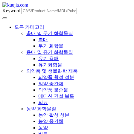
Keyword
모든 카테고리
촉매 및 무기 화학물질
촉매
무기 화합물
용매 및 유기 화학물질
유기 용매
유기화합물
의약품 및 생물화학 제품
의약품 활성 성분
의약 중간체
의약품 불순물
메디신 건설 블록
의료
농약 화학물질
농약 활성 성분
농약 중간체
농약
비료