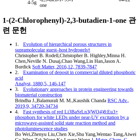
4-5g
one
1-(2-Chlorophenyl)-2,3-butadien-1-one 관
련 문헌
1.
Evolution of hierarchical porous structures in
supramolecular guest–host hydrogels†
Christopher B. Rodell,Christopher B. Highley,Minna H.
Chen,Neville N. Dusaj,Chao Wang,Lin Han,Jason A.
Burdick
Soft Matter, 2016,12, 7839-7847
2.
Examination of deposit in commercial diluted phosphoric
acid
Analyst, 1880,5, 146-147
3.
Evolutionary approaches in protein engineering towards
biomaterial construction
Brindha J.,Balamurali M. M.,Kaushik Chanda
RSC Adv.,
2019,9, 34720-34734
4.
Fast synthesis of red Li3BaSrLn3(WO4)8:Eu3+
phosphors for white LEDs under near-UV excitation by a
microwave-assisted solid state reaction method and
photoluminescence studies
Bo Wei,Zhenyu Liu,Chen Xie,Shu Yang,Wentao Tang,Aiwei
Gu,Wing-Tak Wong,Ka-Leung Wong
J. Mater. Chem. C,