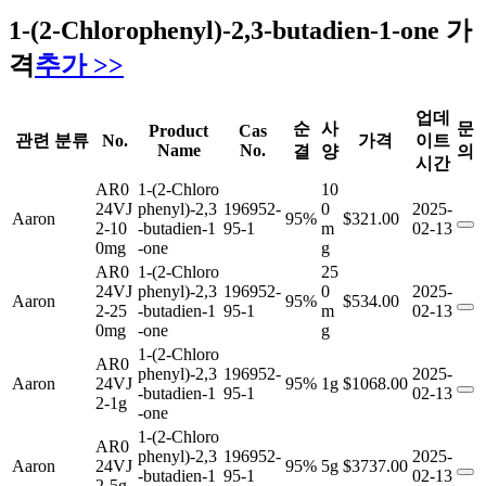
1-(2-Chlorophenyl)-2,3-butadien-1-one 가
격
추가 >>
업데
순
사
문
Product
Cas
관련 분류
No.
가격
이트
Name
No.
결
양
의
시간
AR0
1-(2-Chloro
10
24VJ
phenyl)-2,3
196952-
0
2025-
Aaron
95%
$321.00
2-10
-butadien-1
95-1
m
02-13
0mg
-one
g
AR0
1-(2-Chloro
25
24VJ
phenyl)-2,3
196952-
0
2025-
Aaron
95%
$534.00
2-25
-butadien-1
95-1
m
02-13
0mg
-one
g
1-(2-Chloro
AR0
phenyl)-2,3
196952-
2025-
Aaron
24VJ
95%
1g
$1068.00
-butadien-1
95-1
02-13
2-1g
-one
1-(2-Chloro
AR0
phenyl)-2,3
196952-
2025-
Aaron
24VJ
95%
5g
$3737.00
-butadien-1
95-1
02-13
2-5g