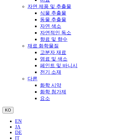
자연 제품 및 추출물
식물 추출물
동물 추출물
자연 색소
자연적인 독소
향료 및 향수
재료 화학물질
고분자 재료
염료 및 색소
페인트 및 바니시
전기 소재
다른
화학 시약
화학 첨가제
요소
KO
EN
JA
DE
IT