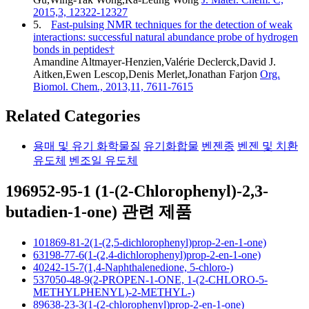
2015,3, 12322-12327
5.
Fast-pulsing NMR techniques for the detection of weak
interactions: successful natural abundance probe of hydrogen
bonds in peptides†
Amandine Altmayer-Henzien,Valérie Declerck,David J.
Aitken,Ewen Lescop,Denis Merlet,Jonathan Farjon
Org.
Biomol. Chem., 2013,11, 7611-7615
Related Categories
용매 및 유기 화학물질
유기화합물
벤젠종
벤젠 및 치환
유도체
벤조일 유도체
196952-95-1 (1-(2-Chlorophenyl)-2,3-
butadien-1-one) 관련 제품
101869-81-2(1-(2,5-dichlorophenyl)prop-2-en-1-one)
63198-77-6(1-(2,4-dichlorophenyl)prop-2-en-1-one)
40242-15-7(1,4-Naphthalenedione, 5-chloro-)
537050-48-9(2-PROPEN-1-ONE, 1-(2-CHLORO-5-
METHYLPHENYL)-2-METHYL-)
89638-23-3(1-(2-chlorophenyl)prop-2-en-1-one)