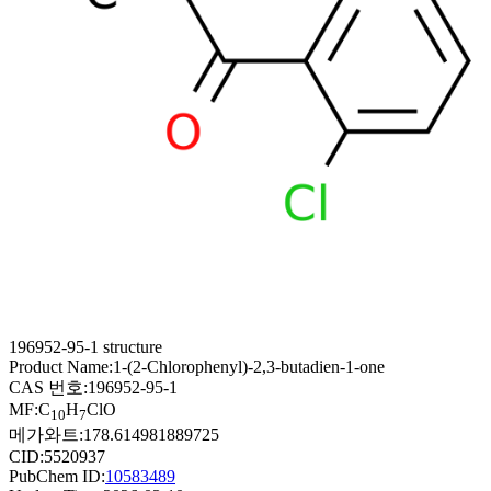
196952-95-1 structure
Product Name:
1-(2-Chlorophenyl)-2,3-butadien-1-one
CAS 번호:
196952-95-1
MF:
C
H
ClO
10
7
메가와트:
178.614981889725
CID:
5520937
PubChem ID:
10583489