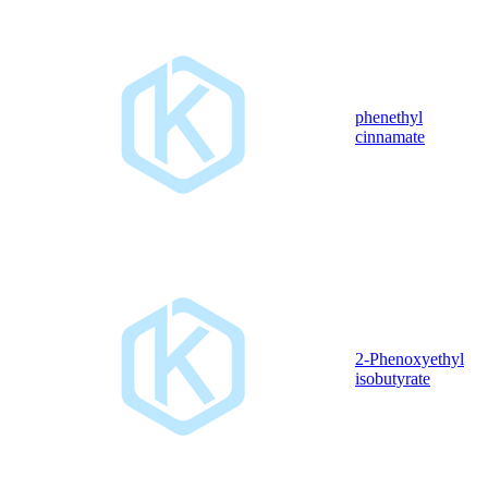
phenethyl
cinnamate
2-Phenoxyethyl
isobutyrate