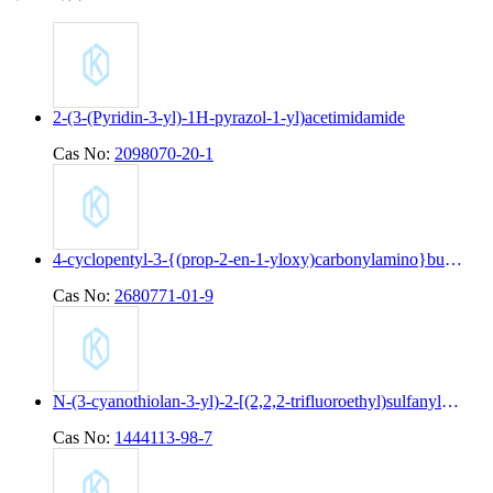
2-(3-(Pyridin-3-yl)-1H-pyrazol-1-yl)acetimidamide
Cas No:
2098070-20-1
4-cyclopentyl-3-{(prop-2-en-1-yloxy)carbonylamino}butanoic acid
Cas No:
2680771-01-9
N-(3-cyanothiolan-3-yl)-2-[(2,2,2-trifluoroethyl)sulfanyl]pyridine-4-carboxamide
Cas No:
1444113-98-7