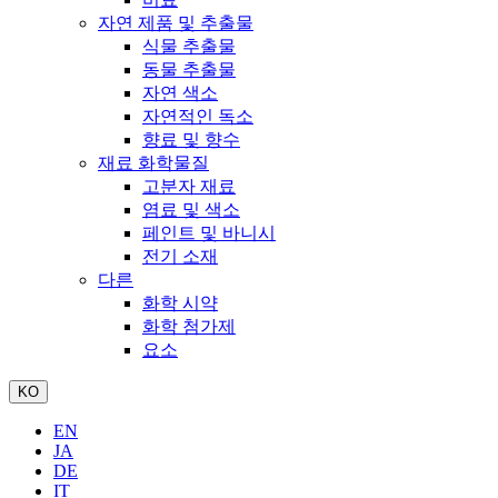
자연 제품 및 추출물
식물 추출물
동물 추출물
자연 색소
자연적인 독소
향료 및 향수
재료 화학물질
고분자 재료
염료 및 색소
페인트 및 바니시
전기 소재
다른
화학 시약
화학 첨가제
요소
KO
EN
JA
DE
IT