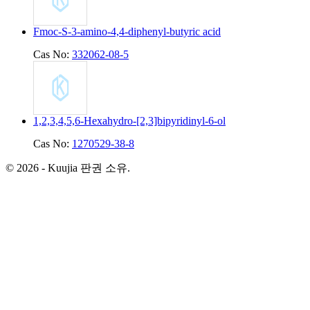
Fmoc-S-3-amino-4,4-diphenyl-butyric acid
Cas No:
332062-08-5
1,2,3,4,5,6-Hexahydro-[2,3]bipyridinyl-6-ol
Cas No:
1270529-38-8
© 2026 - Kuujia 판권 소유.