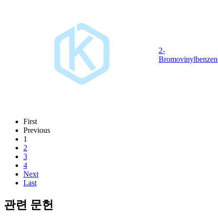
2-
Bromovinylbenzen
First
Previous
1
2
3
4
Next
Last
관련 문헌