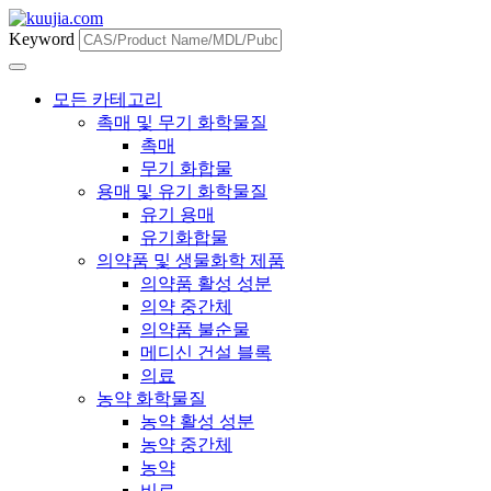
Keyword
모든 카테고리
촉매 및 무기 화학물질
촉매
무기 화합물
용매 및 유기 화학물질
유기 용매
유기화합물
의약품 및 생물화학 제품
의약품 활성 성분
의약 중간체
의약품 불순물
메디신 건설 블록
의료
농약 화학물질
농약 활성 성분
농약 중간체
농약
비료