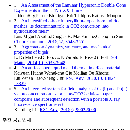
1.
An Assessment of the Laminar Hypersonic Double-Cone
Experiments in the LENS-XX Tunnel
JaideepRay,PatrickBlonigan,EricT.Phipps,KathrynMaupin
2.
An intensified π-hole in beryllium-doped boron nitride
meshes: its determinant role in CO2 conversion into
hydrocarbon fuels†
Luis Miguel Azofra,Douglas R. MacFarlane,Chenghua Sun
Chem. Commun., 2016,52, 3548-3551
3.
Aggregation dynamics, structure, and mechanical
properties of bigels
L. Di Michele,D. Fiocco,F. Varrato,E. Eiser,G. Foffi
Soft
Matter, 2014,10, 3633-3648
4.
An anti-leakage liquid metal thermal interface material
Kaiyuan Huang,Wangkang Qiu,Meilian Ou,Xiaorui
Liu,Zenan Liao,Sheng Chu
RSC Adv., 2020,10, 18824-
18829
5.
An integrated system for field analysis of Cd(ii) and Pb(ii)
via preconcentration using nano-TiO2/cellulose paper
composite and subsequent detection with a portable X-ray
fluorescence spectrometer†
Xiaofeng Lin
RSC Adv., 2016,6, 9002-9006
추천 공급업체