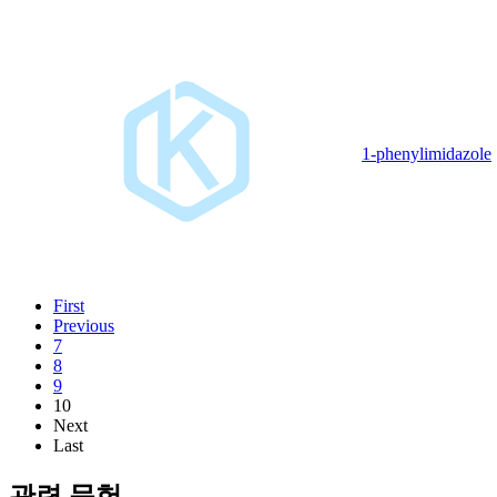
1-phenylimidazole
First
Previous
7
8
9
10
Next
Last
관련 문헌