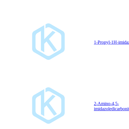
1-Propyl-1H-imida
2-Amino-4,5-
imidazoledicarbonit