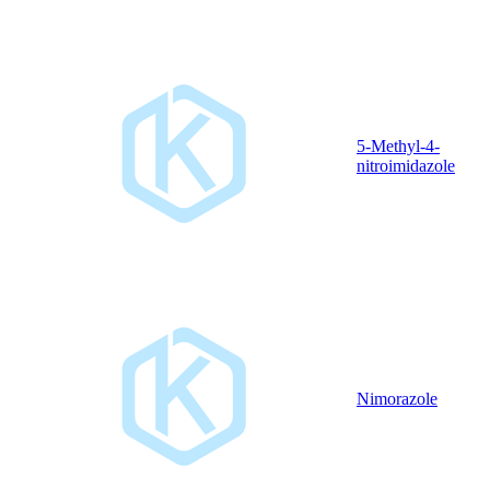
5-Methyl-4-
nitroimidazole
Nimorazole