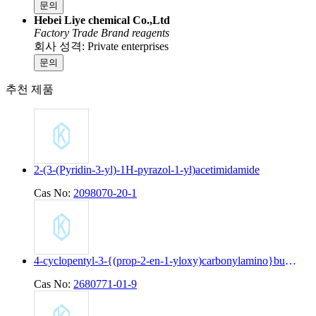
문의
Hebei Liye chemical Co.,Ltd
Factory
Trade
Brand reagents
회사 성격: Private enterprises
문의
추천 제품
2-(3-(Pyridin-3-yl)-1H-pyrazol-1-yl)acetimidamide
Cas No:
2098070-20-1
4-cyclopentyl-3-{(prop-2-en-1-yloxy)carbonylamino}butanoic acid
Cas No:
2680771-01-9