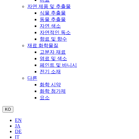
자연 제품 및 추출물
식물 추출물
동물 추출물
자연 색소
자연적인 독소
향료 및 향수
재료 화학물질
고분자 재료
염료 및 색소
페인트 및 바니시
전기 소재
다른
화학 시약
화학 첨가제
요소
KO
EN
JA
DE
IT