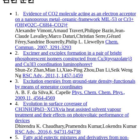
1.
Evidence of CO2 molecule acting as an electron acceptor
on a nanoporous metal–organic-framework MIL-53 or Cr3+
(OH)(O2C–C6H4–CO2)†
Alexandre Vimont,Arnaud Travert,Philippe Bazin,Jean-
Claude Lavalley,Marco Daturi,Christian Serre,Gérard
Férey,Sandrine Bourrelly,Philip L. Llewellyn
Chem.
Commun., 2007, 3291-3293
2.
Excimer and exciplex formation in a pair of bright
phosphorescent isomers constructed from Cu3(pyrazolate)3
and Cu3I3 coordination luminophores†
Shun-Ze Zhan,Mian Li,Xiao-Ping Zhou,Dan Li,Seik Weng
Ng
RSC Adv., 2011,1, 1457-1459
3.
Excitation energies from ground-state density-functionals
by means of generator coordinates
A. B. F. da Silva,K. Capelle
Phys. Chem. Chem. Phys.,
2009,11, 4564-4569
4.
Evolution in surface coverage of
CH3NH3PbI3−XClXvia heat assisted solvent vapour
treatment and their effects on photovoltaic performance of
devices
Dhirendra K. Chaudhary,Pramendra Kumar,Lokendra Kumar
RSC Adv., 2016,6, 94731-94738
5.
Fatty acid eutectic mixtures and derivatives from non-