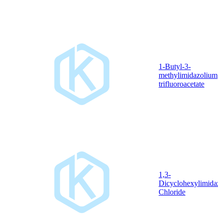
1-Butyl-3-
methylimidazolium
trifluoroacetate
1,3-
Dicyclohexylimida
Chloride