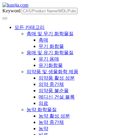
Keyword
모든 카테고리
촉매 및 무기 화학물질
촉매
무기 화합물
용매 및 유기 화학물질
유기 용매
유기화합물
의약품 및 생물화학 제품
의약품 활성 성분
의약 중간체
의약품 불순물
메디신 건설 블록
의료
농약 화학물질
농약 활성 성분
농약 중간체
농약
비료