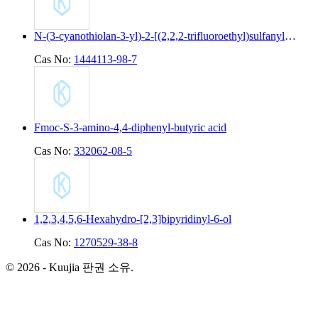
N-(3-cyanothiolan-3-yl)-2-[(2,2,2-trifluoroethyl)sulfanyl]pyridine-4-carboxamide
Cas No:
1444113-98-7
Fmoc-S-3-amino-4,4-diphenyl-butyric acid
Cas No:
332062-08-5
1,2,3,4,5,6-Hexahydro-[2,3]bipyridinyl-6-ol
Cas No:
1270529-38-8
© 2026 - Kuujia 판권 소유.