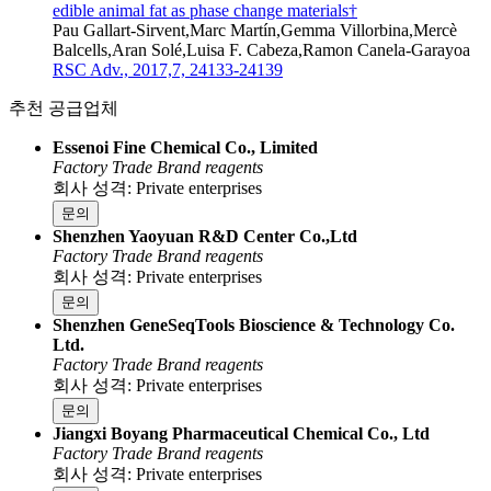
edible animal fat as phase change materials†
Pau Gallart-Sirvent,Marc Martín,Gemma Villorbina,Mercè
Balcells,Aran Solé,Luisa F. Cabeza,Ramon Canela-Garayoa
RSC Adv., 2017,7, 24133-24139
추천 공급업체
Essenoi Fine Chemical Co., Limited
Factory
Trade
Brand reagents
회사 성격: Private enterprises
문의
Shenzhen Yaoyuan R&D Center Co.,Ltd
Factory
Trade
Brand reagents
회사 성격: Private enterprises
문의
Shenzhen GeneSeqTools Bioscience & Technology Co.
Ltd.
Factory
Trade
Brand reagents
회사 성격: Private enterprises
문의
Jiangxi Boyang Pharmaceutical Chemical Co., Ltd
Factory
Trade
Brand reagents
회사 성격: Private enterprises