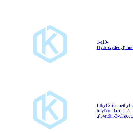
1-(10-
Hydroxydecyl)imid
Ethyl 2-(6-methyl-
tolyl)imidazo[1,2-
a]pyridin-3-yl)acet