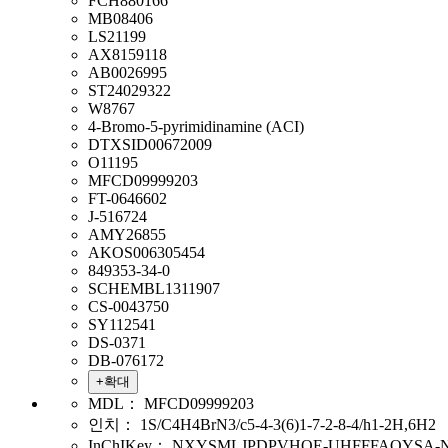
FCH880166
MB08406
LS21199
AX8159118
AB0026995
ST24029322
W8767
4-Bromo-5-pyrimidinamine (ACI)
DTXSID00672009
O11195
MFCD09999203
FT-0646602
J-516724
AMY26855
AKOS006305454
849353-34-0
SCHEMBL1311907
CS-0043750
SY112541
DS-0371
DB-076172
+확대
MDL：
MFCD09999203
인치：
1S/C4H4BrN3/c5-4-3(6)1-7-2-8-4/h1-2H,6H2
InChIKey：
NXYSMLJPDPVHOE-UHFFFAOYSA-