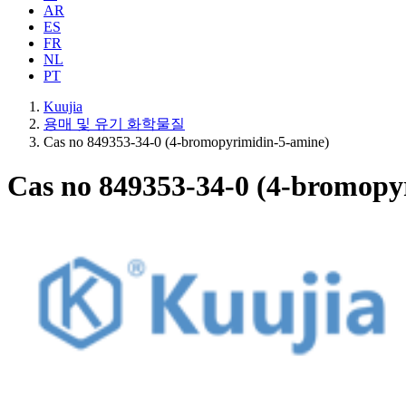
AR
ES
FR
NL
PT
Kuujia
용매 및 유기 화학물질
Cas no 849353-34-0 (4-bromopyrimidin-5-amine)
Cas no 849353-34-0 (4-bromopy