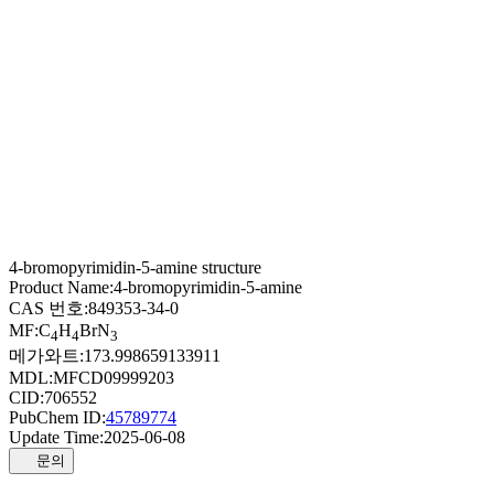
4-bromopyrimidin-5-amine structure
Product Name:
4-bromopyrimidin-5-amine
CAS 번호:
849353-34-0
MF:
C
H
BrN
4
4
3
메가와트:
173.998659133911
MDL:
MFCD09999203
CID:
706552
PubChem ID:
45789774
Update Time:
2025-06-08
문의