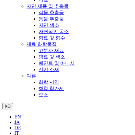
자연 제품 및 추출물
식물 추출물
동물 추출물
자연 색소
자연적인 독소
향료 및 향수
재료 화학물질
고분자 재료
염료 및 색소
페인트 및 바니시
전기 소재
다른
화학 시약
화학 첨가제
요소
KO
EN
JA
DE
IT