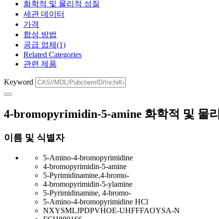
화학적 및 물리적 성질
세관 데이터
가격
합성 방법
공급 업체(1)
Related Categories
관련 제품
Keyword
4-bromopyrimidin-5-amine 화학적 및 
이름 및 식별자
5-Amino-4-bromopyrimidine
4-bromopyrimidin-5-amine
5-Pyrimidinamine,4-bromo-
4-bromopyrimidin-5-ylamine
5-Pyrimidinamine, 4-bromo-
5-Amino-4-bromopyrimidine HCl
NXYSMLJPDPVHOE-UHFFFAOYSA-N