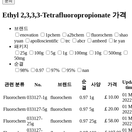
문의
Ethyl 2,3,3,3-Tetrafluoropropionate 가격
브랜드
enovation
1pchem
a2bchem
fluorochem
shao
yuan
apolloscientific
trc
abcr
ambeed
le yan
패키지
25g
100g
5g
1g
100mg
10g
500mg
50mg
순결
98%
0.97
97%
95%
nan
순
Upd
관련 분류
브랜드
사양
가격
No.
tim
결
01 M
￡10.00
Fluorochem
033127-1g
fluorochem
0.97
1g
2022
01 M
￡20.00
Fluorochem
033127-5g
fluorochem
0.97
5g
2022
033127-
01 M
￡58.00
Fluorochem
fluorochem
0.97
25g
25g
2022
033127-
01 M