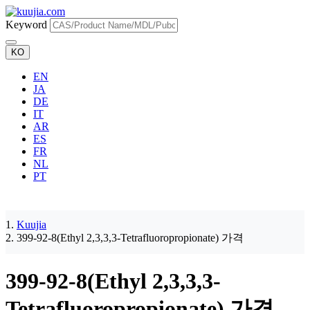
Keyword
KO
EN
JA
DE
IT
AR
ES
FR
NL
PT
Kuujia
399-92-8(Ethyl 2,3,3,3-Tetrafluoropropionate) 가격
399-92-8(Ethyl 2,3,3,3-
Tetrafluoropropionate) 가격