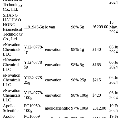
2024
Technology
Co., Ltd.
SHANG
HAI HAO
15
HONG
￥209.00
1191945-5g
le yan
98%
5g
May.
Biomedical
2024
Technology
Co., Ltd.
eNovation
Y1240778-
06 Ju
Chemicals
enovation
98%
1g
$140
1g
2024
LLC
eNovation
Y1240778-
06 Ju
Chemicals
enovation
98%
5g
$165
5g
2024
LLC
eNovation
Y1240778-
06 Ju
Chemicals
enovation
98%
25g
$215
25g
2024
LLC
eNovation
Y1240778-
06 Ju
Chemicals
enovation
98%
100g
$420
100g
2024
LLC
Apollo
PC10059-
19 F
apolloscientific
97%
100g
£312.00
Scientific
100g
2025
Apollo
PC10059-
19 F