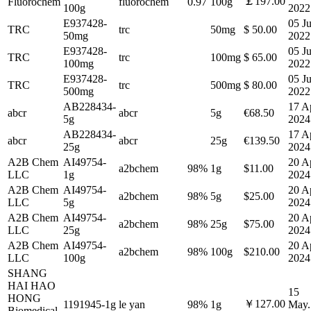
￡197.00
Fluorochem
fluorochem
0.97
100g
100g
2022
E937428-
05 Ju
TRC
trc
50mg
$ 50.00
50mg
2022
E937428-
05 Ju
TRC
trc
100mg
$ 65.00
100mg
2022
E937428-
05 Ju
TRC
trc
500mg
$ 80.00
500mg
2022
AB228434-
17 A
abcr
abcr
5g
€68.50
5g
2024
AB228434-
17 A
abcr
abcr
25g
€139.50
25g
2024
A2B Chem
AI49754-
20 A
a2bchem
98%
1g
$11.00
LLC
1g
2024
A2B Chem
AI49754-
20 A
a2bchem
98%
5g
$25.00
LLC
5g
2024
A2B Chem
AI49754-
20 A
a2bchem
98%
25g
$75.00
LLC
25g
2024
A2B Chem
AI49754-
20 A
a2bchem
98%
100g
$210.00
LLC
100g
2024
SHANG
HAI HAO
15
HONG
￥127.00
1191945-1g
le yan
98%
1g
May.
Biomedical