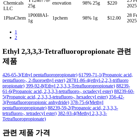
Y1240778-
25 F
Chemicals
enovation
98%
25g
$220
25g
2025
LLC
1P00I8AI-
28 F
1PlusChem
1pchem
98%
1g
$12.00
1g
2025
1
2
Ethyl 2,3,3,3-Tetrafluoropropionate 관련
제품
426-65-3(Ethyl pentafluoropropionate)
61799-71-1(Propanoic acid,
pentafluoro-, 2-fluoroethyl ester)
28781-86-4(ethyl-2,2,3-trifluoro
propionate)
399-92-8(Ethyl 2,3,3,3-Tetrafluoropropionate)
88239-
61-6(Propanoic acid, 2,3,3,3-tetrafluoro-, octadecyl ester)
88239-60-
5(Propanoic acid, 2,3,3,3-tetrafluoro-, hexadecyl ester)
356-42-
3(Pentafluoropropionic anhydride)
378-75-6(Methyl
pentafluoropropionate)
88239-59-2(Propanoic acid, 2,3,3,3-
tetrafluoro-, tetradecyl ester)
382-93-4(Methyl 2,3,3,3-
Tetrafluoropropionate)
관련 제품 가격