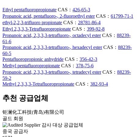
Ethyl pentafluoropropionate
CAS：
426-65-3
Propanoic acid, pentafluoro-, 2-fluoroethyl ester
CAS：
61799-71-1
ethyl-2,2,3-trifluoro propionate
CAS：
28781-86-4
Ethyl 2,3,3,3-Tetrafluoropropionate
CAS：
399-92-8
Propanoic acid, 2,3,3,3-tetrafluoro-, octadecyl ester
CAS：
88239-
61-6
Propanoic acid, 2,3,3,3-tetrafluoro-, hexadecyl ester
CAS：
88239-
60-5
Pentafluoropropionic anhydride
CAS：
356-42-3
Methyl pentafluoropropionate
CAS：
378-75-6
Propanoic acid, 2,3,3,3-tetrafluoro-, tetradecyl ester
CAS：
88239-
59-2
Methyl 2,3,3,3-Tetrafluoropropionate
CAS：
382-93-4
추천 공급업체
钜澜化工科技(青岛)有限公司
골드 회원
감사 대상 공급업체
중국 공급자