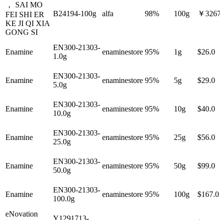
， SAI MO
B24194-100g
alfa
98%
100g
￥3267
FEI SHI ER
KE JI QI XIA
GONG SI
EN300-21303-
Enamine
enaminestore
95%
1g
$26.0
1.0g
EN300-21303-
Enamine
enaminestore
95%
5g
$29.0
5.0g
EN300-21303-
Enamine
enaminestore
95%
10g
$40.0
10.0g
EN300-21303-
Enamine
enaminestore
95%
25g
$56.0
25.0g
EN300-21303-
Enamine
enaminestore
95%
50g
$99.0
50.0g
EN300-21303-
Enamine
enaminestore
95%
100g
$167.0
100.0g
eNovation
Y1291713-