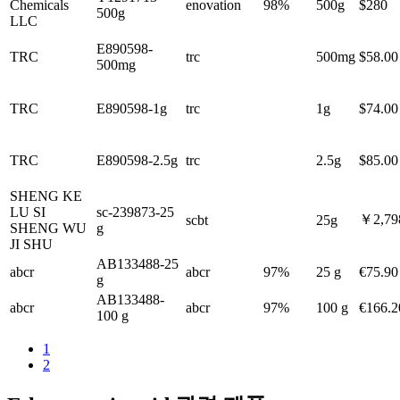
Chemicals
enovation
98%
500g
$280
500g
LLC
E890598-
TRC
trc
500mg
$58.00
500mg
TRC
E890598-1g
trc
1g
$74.00
TRC
E890598-2.5g
trc
2.5g
$85.00
SHENG KE
LU SI
sc-239873-25
￥2,79
scbt
25g
SHENG WU
g
JI SHU
AB133488-25
abcr
abcr
97%
25 g
€75.90
g
AB133488-
abcr
abcr
97%
100 g
€166.2
100 g
1
2