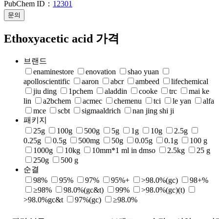
PubChem ID：
12301
문의
Ethoxyacetic acid 가격
브랜드
enaminestore
enovation
shao yuan
apolloscientific
aaron
abcr
ambeed
lifechemical
jiu ding
1pchem
aladdin
cooke
trc
mai ke
lin
a2bchem
acmec
chemenu
tci
le yan
alfa
mce
scbt
sigmaaldrich
nan jing shi ji
패키지
25g
100g
500g
5g
1g
10g
2.5g
0.25g
0.5g
500mg
50g
0.05g
0.1g
100 g
1000g
10kg
10mm*1 ml in dmso
2.5kg
25 g
250g
500 g
순결
98%
95%
97%
95%+
>98.0%(gc)
98+%
≥98%
98.0%(gc&t)
99%
>98.0%(gc)(t)
>98.0%gc&t
97%(gc)
≥98.0%