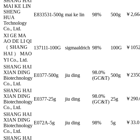
SHANG HAI
MAI KE LIN
SHENG
￥2,66
E833531-500g
mai ke lin
98%
500g
HUA
Technology
Co., Ltd.
XI GE MA
AO DE LI QI
（ SHANG
￥1052
137111-100G
sigmaaldrich
98%
100G
HAI ） MAO
YI Co., Ltd.
SHANG HAI
XIAN DING
98.0%
￥2350
E0377-500g
jiu ding
500g
Biotechnology
(GC&T)
Co., Ltd.
SHANG HAI
XIAN DING
98.0%
￥290.
E0377-25g
jiu ding
25g
Biotechnology
(GC&T)
Co., Ltd.
SHANG HAI
XIAN DING
￥33.0
E072A-5g
jiu ding
98%
5g
Biotechnology
Co., Ltd.
SHANG HAI