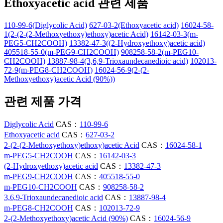
Ethoxyacetic acid 관련 제품
110-99-6(Diglycolic Acid)
627-03-2(Ethoxyacetic acid)
16024-58-
1(2-(2-(2-Methoxyethoxy)ethoxy)acetic Acid)
16142-03-3(m-
PEG5-CH2COOH)
13382-47-3((2-Hydroxyethoxy)acetic acid)
405518-55-0(m-PEG9-CH2COOH)
908258-58-2(m-PEG10-
CH2COOH)
13887-98-4(3,6,9-Trioxaundecanedioic acid)
102013-
72-9(m-PEG8-CH2COOH)
16024-56-9(2-(2-
Methoxyethoxy)acetic Acid (90%))
관련 제품 가격
Diglycolic Acid
CAS：
110-99-6
Ethoxyacetic acid
CAS：
627-03-2
2-(2-(2-Methoxyethoxy)ethoxy)acetic Acid
CAS：
16024-58-1
m-PEG5-CH2COOH
CAS：
16142-03-3
(2-Hydroxyethoxy)acetic acid
CAS：
13382-47-3
m-PEG9-CH2COOH
CAS：
405518-55-0
m-PEG10-CH2COOH
CAS：
908258-58-2
3,6,9-Trioxaundecanedioic acid
CAS：
13887-98-4
m-PEG8-CH2COOH
CAS：
102013-72-9
2-(2-Methoxyethoxy)acetic Acid (90%)
CAS：
16024-56-9