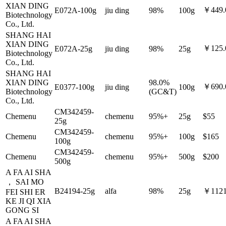
XIAN DING
￥449.
E072A-100g
jiu ding
98%
100g
Biotechnology
Co., Ltd.
SHANG HAI
XIAN DING
￥125.
E072A-25g
jiu ding
98%
25g
Biotechnology
Co., Ltd.
SHANG HAI
XIAN DING
98.0%
￥690.
E0377-100g
jiu ding
100g
Biotechnology
(GC&T)
Co., Ltd.
CM342459-
Chemenu
chemenu
95%+
25g
$55
25g
CM342459-
Chemenu
chemenu
95%+
100g
$165
100g
CM342459-
Chemenu
chemenu
95%+
500g
$200
500g
A FA AI SHA
， SAI MO
B24194-25g
alfa
98%
25g
￥1121
FEI SHI ER
KE JI QI XIA
GONG SI
A FA AI SHA