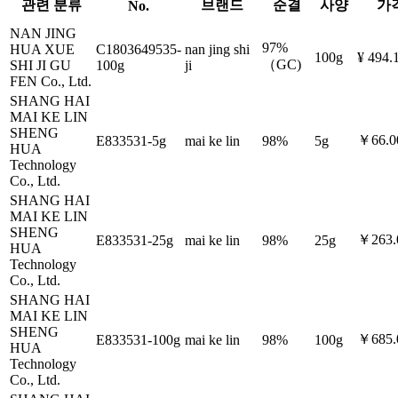
관련 분류
브랜드
순결
사양
가
No.
NAN JING
97%
HUA XUE
C1803649535-
nan jing shi
100g
¥ 494.
（GC)
SHI JI GU
100g
ji
FEN Co., Ltd.
SHANG HAI
MAI KE LIN
SHENG
￥66.0
E833531-5g
mai ke lin
98%
5g
HUA
Technology
Co., Ltd.
SHANG HAI
MAI KE LIN
SHENG
￥263.
E833531-25g
mai ke lin
98%
25g
HUA
Technology
Co., Ltd.
SHANG HAI
MAI KE LIN
SHENG
￥685.
E833531-100g
mai ke lin
98%
100g
HUA
Technology
Co., Ltd.