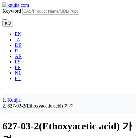
Keyword
KO
EN
JA
DE
IT
AR
ES
FR
NL
PT
Kuujia
627-03-2(Ethoxyacetic acid) 가격
627-03-2(Ethoxyacetic acid) 가