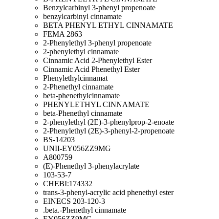
Benzylcarbinyl 3-phenyl propenoate
benzylcarbinyl cinnamate
BETA PHENYL ETHYL CINNAMATE
FEMA 2863
2-Phenylethyl 3-phenyl propenoate
2-phenylethyl cinnamate
Cinnamic Acid 2-Phenylethyl Ester
Cinnamic Acid Phenethyl Ester
Phenylethylcinnamat
2-Phenethyl cinnamate
beta-phenethylcinnamate
PHENYLETHYL CINNAMATE
beta-Phenethyl cinnamate
2-phenylethyl (2E)-3-phenylprop-2-enoate
2-Phenylethyl (2E)-3-phenyl-2-propenoate
BS-14203
UNII-EY056ZZ9MG
A800759
(E)-Phenethyl 3-phenylacrylate
103-53-7
CHEBI:174332
trans-3-phenyl-acrylic acid phenethyl ester
EINECS 203-120-3
.beta.-Phenethyl cinnamate
EY056ZZ9MG