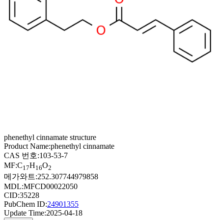
phenethyl cinnamate structure
Product Name:
phenethyl cinnamate
CAS 번호:
103-53-7
MF:
C
H
O
17
16
2
메가와트:
252.307744979858
MDL:
MFCD00022050
CID:
35228
PubChem ID:
24901355
Update Time:
2025-04-18