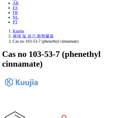
AR
ES
FR
NL
PT
Kuujia
용매 및 유기 화학물질
Cas no 103-53-7 (phenethyl cinnamate)
Cas no 103-53-7 (phenethyl
cinnamate)