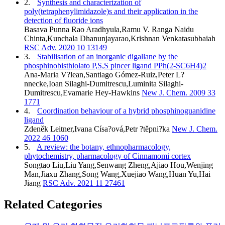
2.
Synthesis and characterization of
poly(tetraphenylimidazole)s and their application in the
detection of fluoride ions
Basava Punna Rao Aradhyula,Ramu V. Ranga Naidu
Chinta,Kunchala Dhanunjayarao,Krishnan Venkatasubbaiah
RSC Adv. 2020 10 13149
3.
Stabilisation of an inorganic digallane by the
phosphinobisthiolato P,S,S pincer ligand PPh(2-SC6H4)2
Ana-Maria V?lean,Santiago Gómez-Ruiz,Peter L?
nnecke,Ioan Silaghi-Dumitrescu,Luminita Silaghi-
Dumitrescu,Evamarie Hey-Hawkins
New J. Chem. 2009 33
1771
4.
Coordination behaviour of a hybrid phosphinoguanidine
ligand
Zdeněk Leitner,Ivana Císa?ová,Petr ?těpni?ka
New J. Chem.
2022 46 1060
5.
A review: the botany, ethnopharmacology,
phytochemistry, pharmacology of Cinnamomi cortex
Songtao Liu,Liu Yang,Senwang Zheng,Ajiao Hou,Wenjing
Man,Jiaxu Zhang,Song Wang,Xuejiao Wang,Huan Yu,Hai
Jiang
RSC Adv. 2021 11 27461
Related Categories