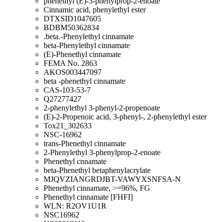
phenethyl (E)-3-phenylprop-2-enoate
Cinnamic acid, phenylethyl ester
DTXSID1047605
BDBM50362834
.beta.-Phenylethyl cinnamate
beta-Phenylethyl cinnamate
(E)-Phenethyl cinnamate
FEMA No. 2863
AKOS003447097
beta -phenethyl cinnamate
CAS-103-53-7
Q27277427
2-phenylethyl 3-phenyl-2-propenoate
(E)-2-Propenoic acid, 3-phenyl-, 2-phenylethyl ester
Tox21_302633
NSC-16962
trans-Phenethyl cinnamate
2-Phenylethyl 3-phenylprop-2-enoate
Phenethyl cnnamate
beta-Phenethyl betaphenylacrylate
MJQVZIANGRDJBT-VAWYXSNFSA-N
Phenethyl cinnamate, >=96%, FG
Phenethyl cinnamate [FHFI]
WLN: R2OV1U1R
NSC16962