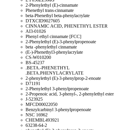
2-Phenylethyl (E)-cinnamate
Phenethyl trans-cinnamate
beta-Phenethyl beta-phenylacrylate
DTXCID9027605
CINNAMIC ACID, PHENETHYL ESTER
AI3-01026
Phenyl ethyl cinnamate [FCC]
2-Phenylethyl (E)-3-phenylpropenoate
beta -phenylethyl cinnamate
(E-)-Phenethyl3-phenylacrylate
CS-W010200
BS-45237
.BETA.-PHENETHYL
.BETA.PHENYLACRYLATE
2-phenylethyl (E)-3-phenylprop-2-enoate
D71191
2-Phenylethyl 3-phenylpropenoate
2-Propenoic acid, 3-phenyl-, 2-phenylethyl ester
J-523925
MFCD00022050
Benzylcarbinyl 3-phenylpropenoate
NSC 16962
CHEMBL493921
63238-64-2