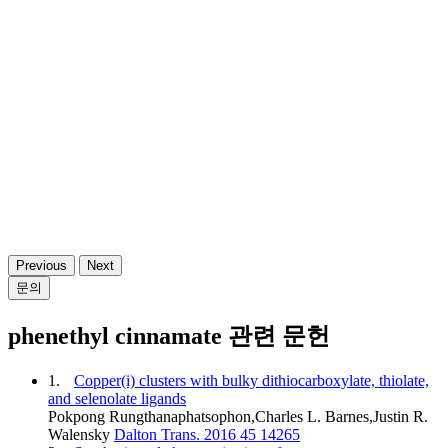
Previous
Next
문의
phenethyl cinnamate 관련 문헌
1.
Copper(i) clusters with bulky dithiocarboxylate, thiolate,
and selenolate ligands
Pokpong Rungthanaphatsophon,Charles L. Barnes,Justin R.
Walensky
Dalton Trans. 2016 45 14265