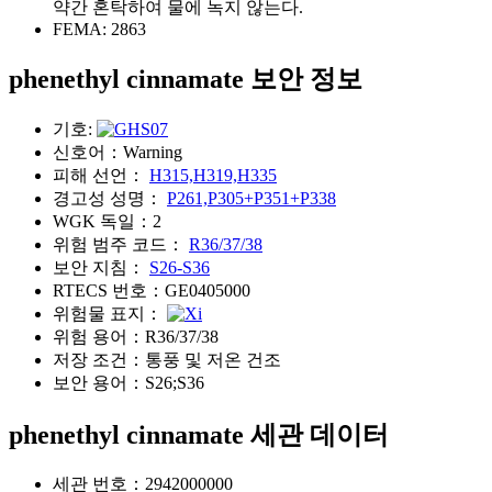
약간 혼탁하여 물에 녹지 않는다.
FEMA:
2863
phenethyl cinnamate 보안 정보
기호:
신호어：
Warning
피해 선언：
H315,H319,H335
경고성 성명：
P261,P305+P351+P338
WGK 독일：
2
위험 범주 코드：
R36/37/38
보안 지침：
S26-S36
RTECS 번호：
GE0405000
위험물 표지：
위험 용어：
R36/37/38
저장 조건：
통풍 및 저온 건조
보안 용어：
S26;S36
phenethyl cinnamate 세관 데이터
세관 번호：
2942000000