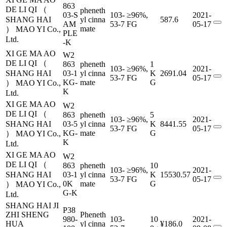
863
DE LI QI （
pheneth
03-S
103-
≥96%,
2021-
SHANG HAI
yl cinna
587.6
AM
53-7
FG
05-17
mate
） MAO YI Co.,
PLE
Ltd.
-K
XI GE MA AO
W2
DE LI QI （
863
pheneth
1
103-
≥96%,
2021-
SHANG HAI
03-1
yl cinna
K
2691.04
53-7
FG
05-17
KG-
mate
G
） MAO YI Co.,
K
Ltd.
XI GE MA AO
W2
DE LI QI （
863
pheneth
5
103-
≥96%,
2021-
SHANG HAI
03-5
yl cinna
K
8441.55
53-7
FG
05-17
KG-
mate
G
） MAO YI Co.,
K
Ltd.
XI GE MA AO
W2
DE LI QI （
863
pheneth
10
103-
≥96%,
2021-
SHANG HAI
03-1
yl cinna
K
15530.57
53-7
FG
05-17
0K
mate
G
） MAO YI Co.,
G-K
Ltd.
SHANG HAI JI
P38
ZHI SHENG
Pheneth
980-
103-
10
2021-
HUA
yl cinna
¥186.0