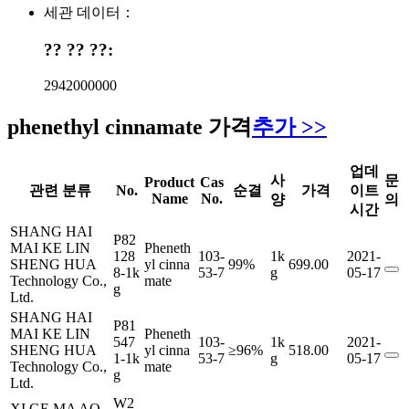
세관 데이터：
?? ?? ??:
2942000000
phenethyl cinnamate 가격
추가 >>
업데
사
문
Product
Cas
관련 분류
No.
순결
가격
이트
Name
No.
양
의
시간
SHANG HAI
P82
MAI KE LIN
Pheneth
128
103-
1k
2021-
SHENG HUA
yl cinna
99%
699.00
8-1k
53-7
g
05-17
Technology Co.,
mate
g
Ltd.
SHANG HAI
P81
MAI KE LIN
Pheneth
547
103-
1k
2021-
SHENG HUA
yl cinna
≥96%
518.00
1-1k
53-7
g
05-17
Technology Co.,
mate
g
Ltd.
W2
XI GE MA AO