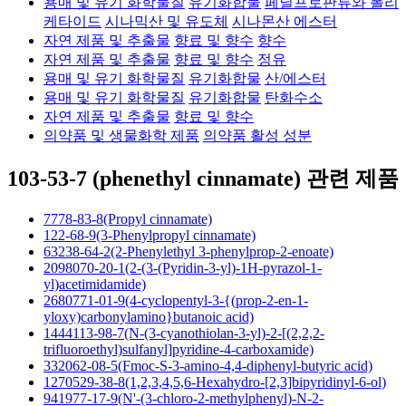
용매 및 유기 화학물질
유기화합물
페닐프로판류와 폴리
케타이드
시나믹산 및 유도체
시나몬산 에스터
자연 제품 및 추출물
향료 및 향수
향수
자연 제품 및 추출물
향료 및 향수
정유
용매 및 유기 화학물질
유기화합물
산/에스터
용매 및 유기 화학물질
유기화합물
탄화수소
자연 제품 및 추출물
향료 및 향수
의약품 및 생물화학 제품
의약품 활성 성분
103-53-7 (phenethyl cinnamate) 관련 제품
7778-83-8(Propyl cinnamate)
122-68-9(3-Phenylpropyl cinnamate)
63238-64-2(2-Phenylethyl 3-phenylprop-2-enoate)
2098070-20-1(2-(3-(Pyridin-3-yl)-1H-pyrazol-1-
yl)acetimidamide)
2680771-01-9(4-cyclopentyl-3-{(prop-2-en-1-
yloxy)carbonylamino}butanoic acid)
1444113-98-7(N-(3-cyanothiolan-3-yl)-2-[(2,2,2-
trifluoroethyl)sulfanyl]pyridine-4-carboxamide)
332062-08-5(Fmoc-S-3-amino-4,4-diphenyl-butyric acid)
1270529-38-8(1,2,3,4,5,6-Hexahydro-[2,3]bipyridinyl-6-ol)
941977-17-9(N'-(3-chloro-2-methylphenyl)-N-2-