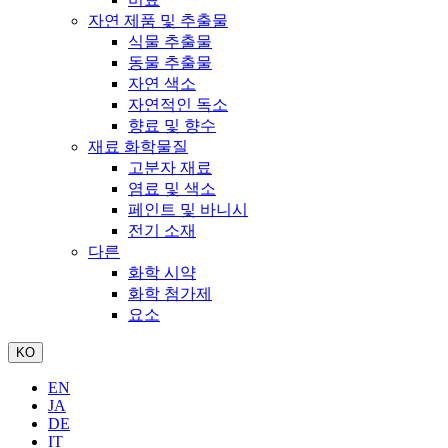
자연 제품 및 추출물
식물 추출물
동물 추출물
자연 색소
자연적인 독소
향료 및 향수
재료 화학물질
고분자 재료
염료 및 색소
페인트 및 바니시
전기 소재
다른
화학 시약
화학 첨가제
요소
KO
EN
JA
DE
IT