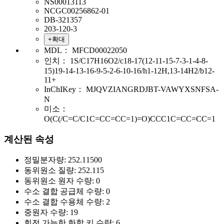
NS00013113
NCGC00256862-01
DB-321357
203-120-3
+확대
MDL：
MFCD00022050
인치：
1S/C17H16O2/c18-17(12-11-15-7-3-1-4-8-
15)19-14-13-16-9-5-2-6-10-16/h1-12H,13-14H2/b12-
11+
InChIKey：
MJQVZIANGRDJBT-VAWYXSNFSA-
N
미소：
O(C(/C=C/C1C=CC=CC=1)=O)CCC1C=CC=CC=1
계산된 속성
정밀분자량:
252.11500
동위원소 질량:
252.115
동위원소 원자 수량:
0
수소 결합 공급체 수량:
0
수소 결합 수용체 수량:
2
중원자 수량:
19
회전 가능한 화학 키 수량:
6