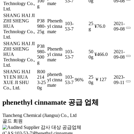
100
53-7
0g
09-08
Technology Co.,
mate
g
Ltd.
SHANG HAI JI
ZHI SHENG
P38
Pheneth
103-
25
2021-
HUA
980-
yl cinna
¥76.0
53-7
g
09-08
Technology Co.,
25g
mate
Ltd.
SHANG HAI JI
P38
ZHI SHENG
Pheneth
980-
103-
50
2021-
HUA
yl cinna
¥466.0
500
53-7
0g
09-08
Technology Co.,
mate
g
Ltd.
SHANG HAI
R00
pheneth
YI EN HUA
214
103-
25
2023-
￥127
yl cinna
96%
XUE JI SHU
3-25
53-7
0g
09-11
mate
Co., Ltd.
0g
phenethyl cinnamate 공급 업체
Tiancheng Chemical (Jiangsu) Co., Ltd
골드 회원
감사 대상 공급업체
(CAS:103-53-7)Phenethyl cinnamate