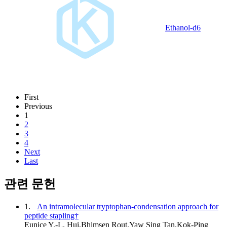
Ethanol-d6
First
Previous
1
2
3
4
Next
Last
관련 문헌
1.
An intramolecular tryptophan-condensation approach for
peptide stapling†
Eunice Y.-L. Hui,Bhimsen Rout,Yaw Sing Tan,Kok-Ping