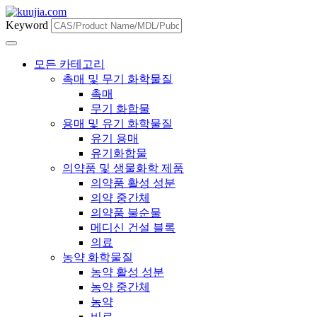
Keyword
모든 카테고리
촉매 및 무기 화학물질
촉매
무기 화합물
용매 및 유기 화학물질
유기 용매
유기화합물
의약품 및 생물화학 제품
의약품 활성 성분
의약 중간체
의약품 불순물
메디신 건설 블록
의료
농약 화학물질
농약 활성 성분
농약 중간체
농약
비료