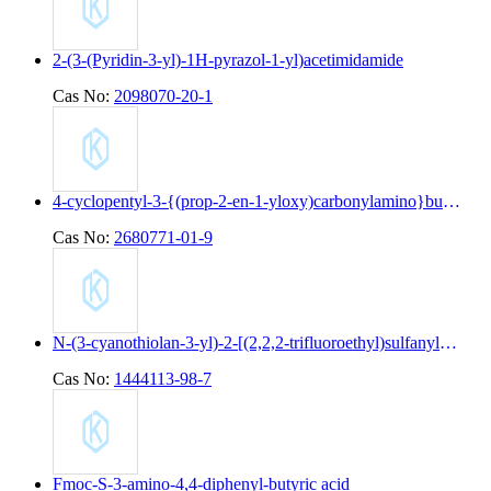
2-(3-(Pyridin-3-yl)-1H-pyrazol-1-yl)acetimidamide
Cas No:
2098070-20-1
4-cyclopentyl-3-{(prop-2-en-1-yloxy)carbonylamino}butanoic acid
Cas No:
2680771-01-9
N-(3-cyanothiolan-3-yl)-2-[(2,2,2-trifluoroethyl)sulfanyl]pyridine-4-carboxamide
Cas No:
1444113-98-7
Fmoc-S-3-amino-4,4-diphenyl-butyric acid