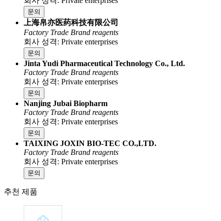
회사 성격: Private enterprises
문의
上海帛亦医药科技有限公司
Factory
Trade
Brand reagents
회사 성격: Private enterprises
문의
Jinta Yudi Pharmaceutical Technology Co., Ltd.
Factory
Trade
Brand reagents
회사 성격: Private enterprises
문의
Nanjing Jubai Biopharm
Factory
Trade
Brand reagents
회사 성격: Private enterprises
문의
TAIXING JOXIN BIO-TEC CO.,LTD.
Factory
Trade
Brand reagents
회사 성격: Private enterprises
문의
추천 제품