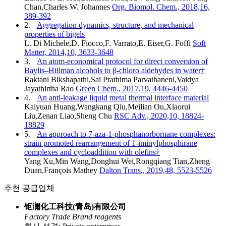
Chan,Charles W. Johannes
Org. Biomol. Chem., 2018,16,
389-392
2.
Aggregation dynamics, structure, and mechanical
properties of bigels
L. Di Michele,D. Fiocco,F. Varrato,E. Eiser,G. Foffi
Soft
Matter, 2014,10, 3633-3648
3.
An atom-economical protocol for direct conversion of
Baylis–Hillman alcohols to β-chloro aldehydes in water†
Raktani Bikshapathi,Sai Prathima Parvathaneni,Vaidya
Jayathirtha Rao
Green Chem., 2017,19, 4446-4450
4.
An anti-leakage liquid metal thermal interface material
Kaiyuan Huang,Wangkang Qiu,Meilian Ou,Xiaorui
Liu,Zenan Liao,Sheng Chu
RSC Adv., 2020,10, 18824-
18829
5.
An approach to 7-aza-1-phosphanorbornane complexes:
strain promoted rearrangement of 1-iminylphosphirane
complexes and cycloaddition with olefins†
Yang Xu,Min Wang,Donghui Wei,Rongqiang Tian,Zheng
Duan,François Mathey
Dalton Trans., 2019,48, 5523-5526
추천 공급업체
钜澜化工科技(青岛)有限公司
Factory
Trade
Brand reagents