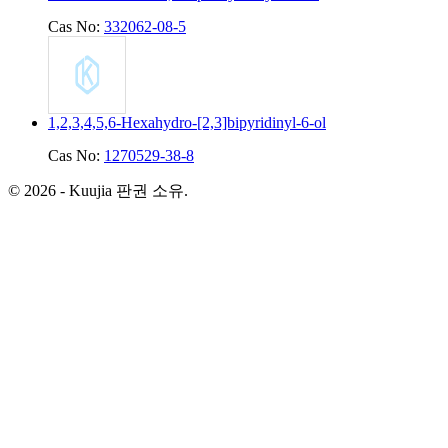
Cas No:
332062-08-5
1,2,3,4,5,6-Hexahydro-[2,3]bipyridinyl-6-ol
Cas No:
1270529-38-8
© 2026 - Kuujia 판권 소유.