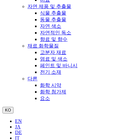
자연 제품 및 추출물
식물 추출물
동물 추출물
자연 색소
자연적인 독소
향료 및 향수
재료 화학물질
고분자 재료
염료 및 색소
페인트 및 바니시
전기 소재
다른
화학 시약
화학 첨가제
요소
KO
EN
JA
DE
IT