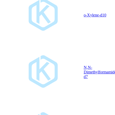
o-Xylene-d10
N,N-
Dimethylformamid
d7