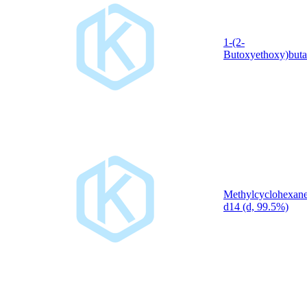
1-(2-
Butoxyethoxy)but
Methylcyclohexane
d14 (d, 99.5%)