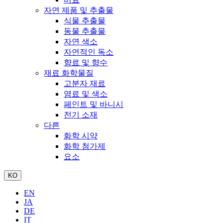
자연 제품 및 추출물
식물 추출물
동물 추출물
자연 색소
자연적인 독소
향료 및 향수
재료 화학물질
고분자 재료
염료 및 색소
페인트 및 바니시
전기 소재
다른
화학 시약
화학 첨가제
요소
KO
EN
JA
DE
IT