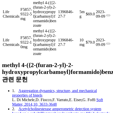
methyl 4-({[2-
(furan-2-yl)-2-
F5857-
Life
hydroxypropy
1396846-
5m
2023-
9322-5
$69.0
Chemicals
l]carbamoyl}f
27-7
g
09-09
mg
ormamido)ben
zoate
methyl 4-({[2-
(furan-2-yl)-2-
F5857-
Life
hydroxypropy
1396846-
10
2023-
9322-1
$79.0
Chemicals
l]carbamoyl}f
27-7
mg
09-09
0mg
ormamido)ben
zoate
methyl 4-({2-(furan-2-yl)-2-
hydroxypropylcarbamoyl}formamido)benz
관련 문헌
1.
Aggregation dynamics, structure, and mechanical
properties of bigels
L. Di Michele,D. Fiocco,F. Varrato,E. Eiser,G. Foffi
Soft
Matter, 2014,10, 3633-3648
2.
Acetylcholinesterase amperometric detection system