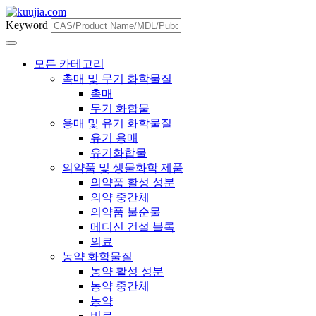
Keyword
모든 카테고리
촉매 및 무기 화학물질
촉매
무기 화합물
용매 및 유기 화학물질
유기 용매
유기화합물
의약품 및 생물화학 제품
의약품 활성 성분
의약 중간체
의약품 불순물
메디신 건설 블록
의료
농약 화학물질
농약 활성 성분
농약 중간체
농약
비료