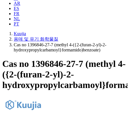
AR
ES
FR
NL
PT
Kuujia
용매 및 유기 화학물질
Cas no 1396846-27-7 (methyl 4-({2-(furan-2-yl)-2-
hydroxypropylcarbamoyl}formamido)benzoate)
Cas no 1396846-27-7 (methyl 4-
({2-(furan-2-yl)-2-
hydroxypropylcarbamoyl}forma