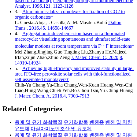
based on a cobalt(II) tetraphenylporphyrin-modified electrode
Analyst, 1996,121, 1123-1126
3.
Aluminium salabza complexes for fixation of CO2 to
organic carbonates†
L. Cuesta-Aluja,J. Castilla,A. M. Masdeu-Bultó
Dalton
Trans., 2016,45, 14658-14667
4.
Aggregation-induced emission based on a fluorinated
macrocycle: visualizing spontaneous and ultrafast solid-state
molecular motions at room temperature via F⋯F interactions†
Mei Zhang,Jingjing Guo,Tingting Liu,Zhanyu He,Majeed
Irfan,Zujin Zhao,Zhuo Zeng
J. Mater. Chem. C, 2020,8,
14919-14924
5.
Achieving high efficiency and improved stability in large-
area ITO-free perovskite solar cells with thiol-functionalized
self-assembled monolayers†
Chih-Yu Chang,Yu-Chia Chang,Wen-Kuan Huang,Wen-Chi
Liao,Hung Wang,Chieh Yeh,Bo-Chou Tsai,Yu-Ching Huang
J. Mater. Chem. A, 2016,4, 7903-7913
Related Categories
용매 및 유기 화학물질
유기화합물
벤젠종
벤젠 및 치환
유도체
아실아미노벤조산 및 유도체
용매 및 유기 화학물질
유기화합물
벤젠종
벤젠 및 치환