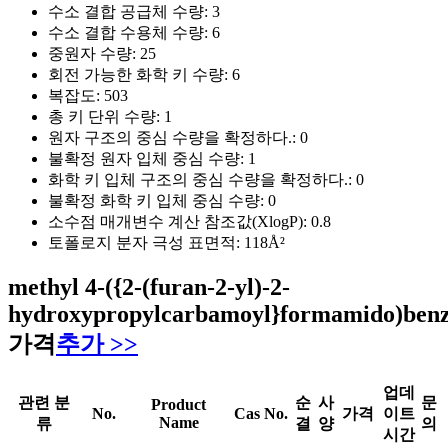
수소 결합 공급체 수량:
3
수소 결합 수용체 수량:
6
중원자 수량:
25
회전 가능한 화학 키 수량:
6
복잡도:
503
총 키 단위 수량:
1
원자 구조의 중심 수량을 확정하다.:
0
불확정 원자 입체 중심 수량:
1
화학 키 입체 구조의 중심 수량을 확정하다.:
0
불확정 화학 키 입체 중심 수량:
0
소수점 매개변수 계산 참조값(XlogP):
0.8
토폴로지 분자 극성 표면적:
118Å²
methyl 4-({2-(furan-2-yl)-2-
hydroxypropylcarbamoyl}formamido)benz
가격
추가 >>
업데
관련 분
순
사
문
Product
No.
Cas No.
가격
이트
Name
류
결
양
의
시간