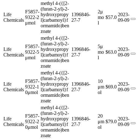
methyl 4-({[2-
(furan-2-yl)-2-
F5857-
2μ
Life
hydroxypropy
1396846-
2023-
9322-2
mo
$57.0
Chemicals
l]carbamoyl}f
27-7
09-09
μmol
l
ormamido)ben
zoate
methyl 4-({[2-
(furan-2-yl)-2-
F5857-
5μ
Life
hydroxypropy
1396846-
2023-
9322-5
mo
$63.0
Chemicals
l]carbamoyl}f
27-7
09-09
μmol
l
ormamido)ben
zoate
methyl 4-({[2-
(furan-2-yl)-2-
F5857-
10
Life
hydroxypropy
1396846-
2023-
9322-1
μm
$69.0
Chemicals
l]carbamoyl}f
27-7
09-09
0μmol
ol
ormamido)ben
zoate
methyl 4-({[2-
(furan-2-yl)-2-
F5857-
20
Life
hydroxypropy
1396846-
2023-
9322-2
μm
$79.0
Chemicals
l]carbamoyl}f
27-7
09-09
0μmol
ol
ormamido)ben
zoate