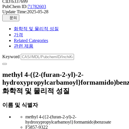
CID:
6337699
PubChem ID:
71782603
Update Time:
2025-05-28
문의
화학적 및 물리적 성질
가격
Related Categories
관련 제품
Keyword
methyl 4-({2-(furan-2-yl)-2-
hydroxypropylcarbamoyl}formamido)benz
화학적 및 물리적 성질
이름 및 식별자
methyl 4-({2-(furan-2-yl)-2-
hydroxypropylcarbamoyl}formamido)benzoate
F5857-9322