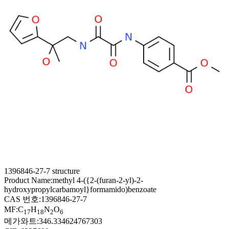
1396846-27-7 structure
Product Name:
methyl 4-({2-(furan-2-yl)-2-
hydroxypropylcarbamoyl}formamido)benzoate
CAS 번호:
1396846-27-7
MF:
C
H
N
O
17
18
2
6
메가와트:
346.334624767303