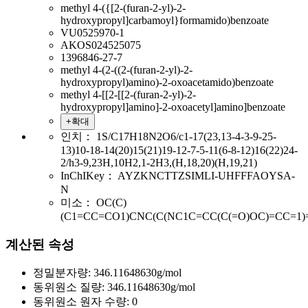
methyl 4-({[2-(furan-2-yl)-2-
hydroxypropyl]carbamoyl}formamido)benzoate
VU0525970-1
AKOS024525075
1396846-27-7
methyl 4-(2-((2-(furan-2-yl)-2-
hydroxypropyl)amino)-2-oxoacetamido)benzoate
methyl 4-[[2-[[2-(furan-2-yl)-2-
hydroxypropyl]amino]-2-oxoacetyl]amino]benzoate
+확대
인치：
1S/C17H18N2O6/c1-17(23,13-4-3-9-25-
13)10-18-14(20)15(21)19-12-7-5-11(6-8-12)16(22)24-
2/h3-9,23H,10H2,1-2H3,(H,18,20)(H,19,21)
InChIKey：
AYZKNCTTZSIMLI-UHFFFAOYSA-
N
미소：
OC(C)
(C1=CC=CO1)CNC(C(NC1C=CC(C(=O)OC)=CC=1)
계산된 속성
정밀분자량:
346.11648630g/mol
동위원소 질량:
346.11648630g/mol
동위원소 원자 수량:
0