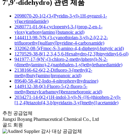
7',9'-didehydro) 관련 제품
2098070-20-1(2-(3-(Pyridin-3-yl)-1H-pyrazol-1-
yl)acetimidamide)
2680771-01-9(4-cyclopentyl-3-{(prop-2-en-1-
yloxy)carbonylamino}butanoic acid)
1444113-98-7(N-(3-cyanothiolan-3-yl)-2-[(2,2,2-
trifluoroethyl)sulfanyl]pyridine-4-carboxamide)
332062-08-5(Fmoc-S-3-amino-4,4-diphenyl-butyric acid)
1270529-38-8(1,2,3,4,5,6-Hexahydro-[2,3]bipyridinyl-6-ol)
941977-17-9(N'-(3-chloro-2-methylphenyl)-N-2-
(dimethylamino)-2-(naphthalen-1-yl)ethylethanediamide)
2138166-62-6(2,2-Difluoro-3-[methyl(2-
methylbutyl)amino]propanoic acid)
89640-58-4(2-Iodo-4-nitrophenylhydrazine)
1449132-38-0(3-Fluoro-5-(2-fluoro-5-
methylbenzylcarbamoyl)benzeneboronic acid)
2034271-14-0(2-(1H-indol-3-yl)-N-{[6-(thiophen-2-yl)-
[1,2,4]triazolo[4,3-b]pyridazin-3-yl]methyl}acetamide)
추천 공급업체
Jiangxi Boyang Pharmaceutical Chemical Co., Ltd
골드 회원
감사 대상 공급업체