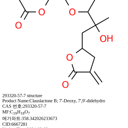
293320-57-7 structure
Product Name:
Clauslactone B; 7'-Deoxy, 7',9'-didehydro
CAS 번호:
293320-57-7
MF:
C
H
O
19
18
7
메가와트:
358.342026233673
CID:
6667281