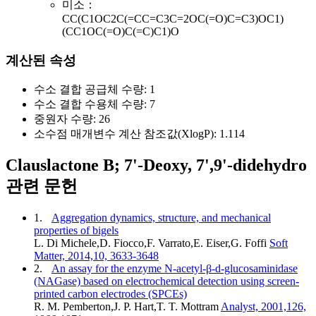
미소：
CC(C1OC2C(=CC=C3C=2OC(=O)C=C3)OC1)
(CC1OC(=O)C(=C)C1)O
계산된 속성
수소 결합 공급체 수량:
1
수소 결합 수용체 수량:
7
중원자 수량:
26
소수점 매개변수 계산 참조값(XlogP):
1.114
Clauslactone B; 7'-Deoxy, 7',9'-didehydro
관련 문헌
1.
Aggregation dynamics, structure, and mechanical
properties of bigels
L. Di Michele,D. Fiocco,F. Varrato,E. Eiser,G. Foffi
Soft
Matter, 2014,10, 3633-3648
2.
An assay for the enzyme N-acetyl-β-d-glucosaminidase
(NAGase) based on electrochemical detection using screen-
printed carbon electrodes (SPCEs)
R. M. Pemberton,J. P. Hart,T. T. Mottram
Analyst, 2001,126,