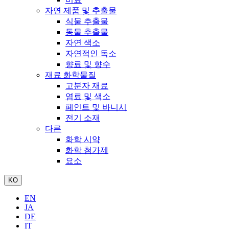
자연 제품 및 추출물
식물 추출물
동물 추출물
자연 색소
자연적인 독소
향료 및 향수
재료 화학물질
고분자 재료
염료 및 색소
페인트 및 바니시
전기 소재
다른
화학 시약
화학 첨가제
요소
KO
EN
JA
DE
IT