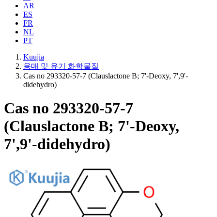
AR
ES
FR
NL
PT
Kuujia
용매 및 유기 화학물질
Cas no 293320-57-7 (Clauslactone B; 7'-Deoxy, 7',9'-
didehydro)
Cas no 293320-57-7
(Clauslactone B; 7'-Deoxy,
7',9'-didehydro)