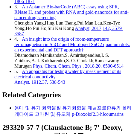
1866-1871
3.
An Aptamer Bio-barCode (ABC) assay using SPR,
RNase H, and probes with RNA and gold-nanorods for anti-
cancer drug screening
Chengbin Yang,Hing Lun Tsang,Pui Man Lau,Ken-Tye
Yong,Ho Pui Ho,Siu Kai Kong
Analyst, 2017,142, 3579-
3587
4.
An insight into the origin of room-temperature
ferromagnetism in SnO2 and Mn-doped SnO2 quantum dots:
an experimental and DFT approach†
Dhamodaran Manikandan,S. Amirthapandian,I. S.
Zhidkov,A. I. Kukharenko,S. O. Cholakh,Ramaswamy
Murugan
Phys. Chem. Chem. Phys., 2018,20, 6500-6514
5.
An apparatus for testing water by measurement of its
electrical conductivity
Analyst, 1912,37, 538-543
Related Categories
용매 및 유기 화학물질
유기화합물
페닐프로판류와 폴리
케타이드
코마린 및 유도체
p-Dioxolo[2,3-h]coumarins
293320-57-7 (Clauslactone B; 7'-Deoxy,