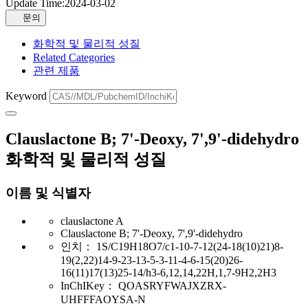
Update Time:
2024-03-02
문의
화학적 및 물리적 성질
Related Categories
관련 제품
Keyword
Clauslactone B; 7'-Deoxy, 7',9'-didehydro
화학적 및 물리적 성질
이름 및 식별자
clauslactone A
Clauslactone B; 7'-Deoxy, 7',9'-didehydro
인치：
1S/C19H18O7/c1-10-7-12(24-18(10)21)8-
19(2,22)14-9-23-13-5-3-11-4-6-15(20)26-
16(11)17(13)25-14/h3-6,12,14,22H,1,7-9H2,2H3
InChIKey：
QOASRYFWAJXZRX-
UHFFFAOYSA-N