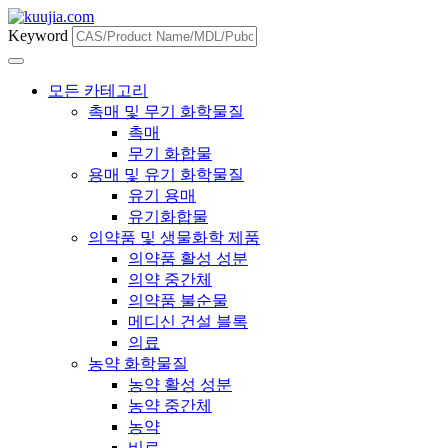
Keyword
모든 카테고리
촉매 및 무기 화학물질
촉매
무기 화합물
용매 및 유기 화학물질
유기 용매
유기화합물
의약품 및 생물화학 제품
의약품 활성 성분
의약 중간체
의약품 불순물
메디신 건설 블록
의료
농약 화학물질
농약 활성 성분
농약 중간체
농약
비료