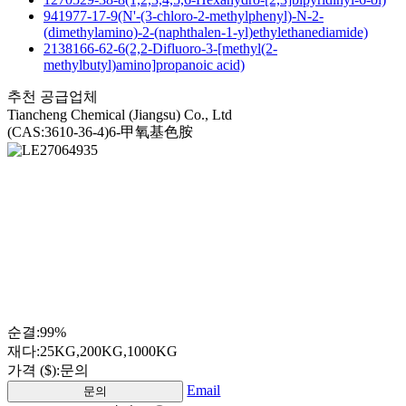
941977-17-9(N'-(3-chloro-2-methylphenyl)-N-2-
(dimethylamino)-2-(naphthalen-1-yl)ethylethanediamide)
2138166-62-6(2,2-Difluoro-3-[methyl(2-
methylbutyl)amino]propanoic acid)
추천 공급업체
Tiancheng Chemical (Jiangsu) Co., Ltd
(CAS:3610-36-4)6-甲氧基色胺
순결:
99%
재다:
25KG,200KG,1000KG
가격 ($):
문의
Email
문의