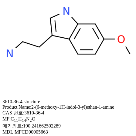
3610-36-4 structure
Product Name:
2-(6-methoxy-1H-indol-3-yl)ethan-1-amine
CAS 번호:
3610-36-4
MF:
C
H
N
O
11
14
2
메가와트:
190.241662502289
MDL:
MFCD00005663