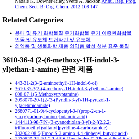
Nadale K. Downer-Riley,Yvette A. Jackson
Annu. Rep. Prog.
Chem. Sect. B: Org. Chem. 2012 108 147
Related Categories
용매 및 유기 화학물질
유기화합물
유기 이종환화합물
인돌 및 유도체
트립타민 및 유도체
의약품 및 생물화학 제품
의약품 활성 성분
표준 물질
3610-36-4 (2-(6-methoxy-1H-indol-3-
yl)ethan-1-amine) 관련 제품
443-31-2(3-(2-aminoethyl)-1H-indol-6-ol)
3610-35-3(2-(4-methoxy-1H-indol-3-yl)ethan-1-amine)
608-07-1(5-Methoxytryptamine)
2098070-20-1(2-(3-(Pyridin-3-yl)-1H-pyrazol-1-
yl)acetimidamide)
2680771-01-9(4-cyclopentyl-3-{(prop-2-en-1-
yloxy)carbonylamino}butanoic acid)
1444113-98-7(N-(3-cyanothiolan-3-yl)-2-[(2,2,2-
trifluoroethyl)sulfanyl]pyridine-4-carboxamide)
332062-08-5(Fmoc-S-3-amino-4,4-diphenyl-butyric acid)
1270529-38-8(1,2,3,4,5,6-Hexahydro-[2,3]bipyridinyl-6-ol)