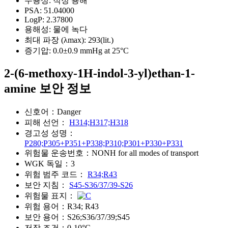
수용성:
적정 용해
PSA:
51.04000
LogP:
2.37800
용해성:
물에 녹다
최대 파장 (λmax):
293(lit.)
증기압:
0.0±0.9 mmHg at 25°C
2-(6-methoxy-1H-indol-3-yl)ethan-1-
amine 보안 정보
신호어：
Danger
피해 선언：
H314;H317;H318
경고성 성명：
P280;P305+P351+P338;P310;P301+P330+P331
위험물 운송번호：
NONH for all modes of transport
WGK 독일：
3
위험 범주 코드：
R34;R43
보안 지침：
S45-S36/37/39-S26
위험물 표지：
위험 용어：
R34; R43
보안 용어：
S26;S36/37/39;S45
저장 조건：
0-10°C