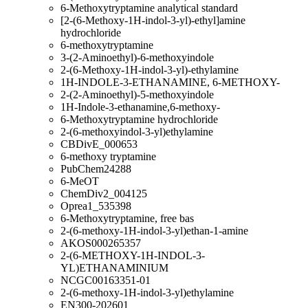
6-Methoxytryptamine analytical standard
[2-(6-Methoxy-1H-indol-3-yl)-ethyl]amine
hydrochloride
6-methoxytryptamine
3-(2-Aminoethyl)-6-methoxyindole
2-(6-Methoxy-1H-indol-3-yl)-ethylamine
1H-INDOLE-3-ETHANAMINE, 6-METHOXY-
2-(2-Aminoethyl)-5-methoxyindole
1H-Indole-3-ethanamine,6-methoxy-
6-Methoxytryptamine hydrochloride
2-(6-methoxyindol-3-yl)ethylamine
CBDivE_000653
6-methoxy tryptamine
PubChem24288
6-MeOT
ChemDiv2_004125
Oprea1_535398
6-Methoxytryptamine, free bas
2-(6-methoxy-1H-indol-3-yl)ethan-1-amine
AKOS000265357
2-(6-METHOXY-1H-INDOL-3-
YL)ETHANAMINIUM
NCGC00163351-01
2-(6-methoxy-1H-indol-3-yl)ethylamine
EN300-202601