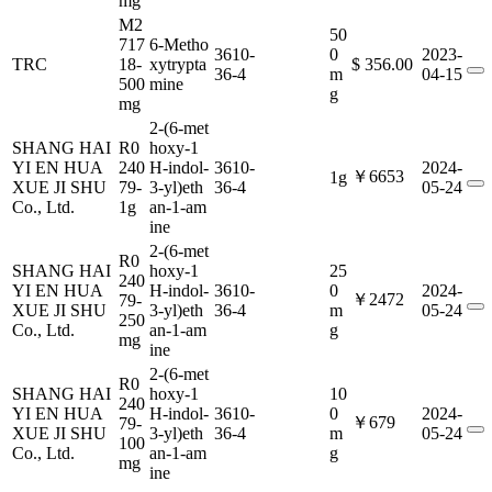
mg
M2
50
717
6-Metho
3610-
0
2023-
TRC
18-
xytrypta
$ 356.00
36-4
m
04-15
500
mine
g
mg
2-(6-met
SHANG HAI
R0
hoxy-1
YI EN HUA
240
H-indol-
3610-
2024-
￥6653
1g
XUE JI SHU
79-
3-yl)eth
36-4
05-24
Co., Ltd.
1g
an-1-am
ine
2-(6-met
R0
SHANG HAI
hoxy-1
25
240
YI EN HUA
H-indol-
3610-
0
2024-
￥2472
79-
XUE JI SHU
3-yl)eth
36-4
m
05-24
250
Co., Ltd.
an-1-am
g
mg
ine
2-(6-met
R0
SHANG HAI
hoxy-1
10
240
YI EN HUA
H-indol-
3610-
0
2024-
￥679
79-
XUE JI SHU
3-yl)eth
36-4
m
05-24
100
Co., Ltd.
an-1-am
g
mg
ine