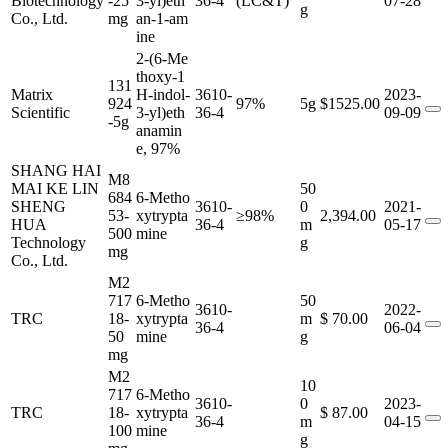
Biotechnology
-25
3-yl)eth
36-4
(LC&T)
07-28
g
Co., Ltd.
mg
an-1-am
ine
2-(6-Me
thoxy-1
131
Matrix
H-indol-
3610-
2023-
924
97%
5g
$1525.00
Scientific
3-yl)eth
36-4
09-09
-5g
anamin
e, 97%
SHANG HAI
M8
MAI KE LIN
50
684
6-Metho
SHENG
3610-
0
2021-
53-
xytrypta
≥98%
2,394.00
HUA
36-4
m
05-17
500
mine
Technology
g
mg
Co., Ltd.
M2
717
6-Metho
50
3610-
2022-
TRC
18-
xytrypta
m
$ 70.00
36-4
06-04
50
mine
g
mg
M2
10
717
6-Metho
3610-
0
2023-
TRC
18-
xytrypta
$ 87.00
36-4
m
04-15
100
mine
g