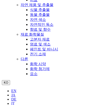
자연 제품 및 추출물
식물 추출물
동물 추출물
자연 색소
자연적인 독소
향료 및 향수
재료 화학물질
고분자 재료
염료 및 색소
페인트 및 바니시
전기 소재
다른
화학 시약
화학 첨가제
요소
KO
EN
JA
DE
IT