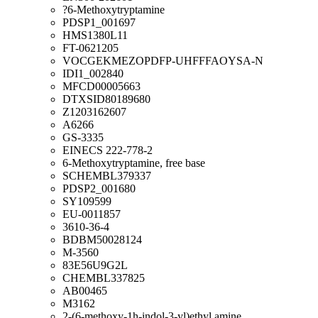
?6-Methoxytryptamine
PDSP1_001697
HMS1380L11
FT-0621205
VOCGEKMEZOPDFP-UHFFFAOYSA-N
IDI1_002840
MFCD00005663
DTXSID80189680
Z1203162607
A6266
GS-3335
EINECS 222-778-2
6-Methoxytryptamine, free base
SCHEMBL379337
PDSP2_001680
SY109599
EU-0011857
3610-36-4
BDBM50028124
M-3560
83E56U9G2L
CHEMBL337825
AB00465
M3162
2-(6-methoxy-1h-indol-3-yl)ethyl amine