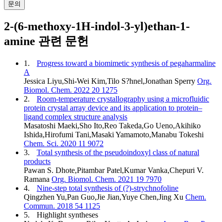
문의
2-(6-methoxy-1H-indol-3-yl)ethan-1-
amine 관련 문헌
1.
Progress toward a biomimetic synthesis of pegaharmaline
A
Jessica Liyu,Shi-Wei Kim,Tilo S?hnel,Jonathan Sperry
Org.
Biomol. Chem. 2022 20 1275
2.
Room-temperature crystallography using a microfluidic
protein crystal array device and its application to protein–
ligand complex structure analysis
Masatoshi Maeki,Sho Ito,Reo Takeda,Go Ueno,Akihiko
Ishida,Hirofumi Tani,Masaki Yamamoto,Manabu Tokeshi
Chem. Sci. 2020 11 9072
3.
Total synthesis of the pseudoindoxyl class of natural
products
Pawan S. Dhote,Pitambar Patel,Kumar Vanka,Chepuri V.
Ramana
Org. Biomol. Chem. 2021 19 7970
4.
Nine-step total synthesis of (?)-strychnofoline
Qingzhen Yu,Pan Guo,Jie Jian,Yuye Chen,Jing Xu
Chem.
Commun. 2018 54 1125
5.
Highlight syntheses