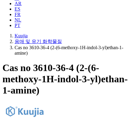
AR
ES
FR
NL
PT
Kuujia
용매 및 유기 화학물질
Cas no 3610-36-4 (2-(6-methoxy-1H-indol-3-yl)ethan-1-
amine)
Cas no 3610-36-4 (2-(6-
methoxy-1H-indol-3-yl)ethan-
1-amine)