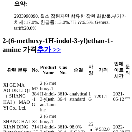
요약:
2933990090. 질소 잡원자만 함유한 잡환 화합물.부가가
치세: 17.0%. 환급률: 13.0%.??? ??:6.5%. General
tariff:20.0%
2-(6-methoxy-1H-indol-3-yl)ethan-1-
amine 가격
추가 >>
업데
사
문
Product
Cas
관련 분류
No.
순결
가격
이트
Name
No.
양
의
시간
2-(6-met
XI GE MA
M7
hoxy-1
AO DE LI QI
384
H-indol-
3610-
analytical
1
2021-
（ SHANG
7291.1
-1
3-yl)eth
36-4
standard
G
05-12
HAI ） MAO
G
an-1-am
YI Co., Ltd.
ine
2-(6-met
SHANG HAI
XG
hoxy-1
25
XIAN DING
714
H-indol-
3610-
98.0%
2022-
￥582.0
m