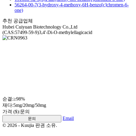
56264-00-7(3-hydroxy-4-methoxy-6H-benzo[c]chromen-6-
one)
추천 공급업체
Hubei Cuiyuan Biotechnology Co.,Ltd
(CAS:57499-59-9)3,4'-Di-O-methylellagicacid
순결:
≥98%
재다:
5mg/20mg/50mg
가격 ($):
문의
Email
문의
© 2026 - Kuujia 판권 소유.