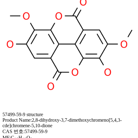
57499-59-9 structure
Product Name:
2,8-dihydroxy-3,7-dimethoxychromeno[5,4,3-
cde]chromene-5,10-dione
CAS 번호:
57499-59-9
MF:
C
H
O