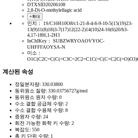
DTXSID20206108
2,8-Di-O-methylellagic acid
+확대
인치：
1S/C16H10O8/c1-21-8-4-6-9-10-5(15(19)23-
13(9)11(8)18)3-7(17)12(22-2)14(10)24-16(6)20/h3-
4,17-18H,1-2H3
InChIKey：
SUBZWRYOAOVYOC-
UHFFFAOYSA-N
미소：
O1C(C2C=C(C(=C3C=2C2=C1C(=C(C=C2C(=O)O3)
계산된 속성
정밀분자량:
330.03800
동위원소 질량:
330.03756727g/mol
동위원소 원자 수량:
0
수소 결합 공급체 수량:
2
수소 결합 수용체 수량:
8
중원자 수량:
24
회전 가능한 화학 키 수량:
2
복잡도:
550
총 키 단위 수량:
1