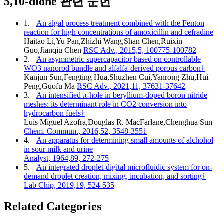
5,10-dione 관련 문헌
1.
An algal process treatment combined with the Fenton
reaction for high concentrations of amoxicillin and cefradine
Haitao Li,Yu Pan,Zhizhi Wang,Shan Chen,Ruixin
Guo,Jianqiu Chen
RSC Adv., 2015,5, 100775-100782
2.
An asymmetric supercapacitor based on controllable
WO3 nanorod bundle and alfalfa-derived porous carbon†
Kanjun Sun,Fengting Hua,Shuzhen Cui,Yanrong Zhu,Hui
Peng,Guofu Ma
RSC Adv., 2021,11, 37631-37642
3.
An intensified π-hole in beryllium-doped boron nitride
meshes: its determinant role in CO2 conversion into
hydrocarbon fuels†
Luis Miguel Azofra,Douglas R. MacFarlane,Chenghua Sun
Chem. Commun., 2016,52, 3548-3551
4.
An apparatus for determining small amounts of alchohol
in sour milk and urine
Analyst, 1964,89, 272-275
5.
An integrated droplet-digital microfluidic system for on-
demand droplet creation, mixing, incubation, and sorting†
Lab Chip, 2019,19, 524-535
Related Categories