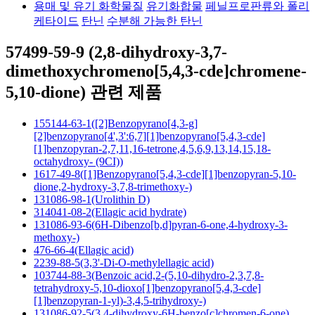
용매 및 유기 화학물질
유기화합물
페닐프로판류와 폴리
케타이드
탄닌
수분해 가능한 탄닌
57499-59-9 (2,8-dihydroxy-3,7-
dimethoxychromeno[5,4,3-cde]chromene-
5,10-dione) 관련 제품
155144-63-1([2]Benzopyrano[4,3-g]
[2]benzopyrano[4',3':6,7][1]benzopyrano[5,4,3-cde]
[1]benzopyran-2,7,11,16-tetrone,4,5,6,9,13,14,15,18-
octahydroxy- (9CI))
1617-49-8([1]Benzopyrano[5,4,3-cde][1]benzopyran-5,10-
dione,2-hydroxy-3,7,8-trimethoxy-)
131086-98-1(Urolithin D)
314041-08-2(Ellagic acid hydrate)
131086-93-6(6H-Dibenzo[b,d]pyran-6-one,4-hydroxy-3-
methoxy-)
476-66-4(Ellagic acid)
2239-88-5(3,3'-Di-O-methylellagic acid)
103744-88-3(Benzoic acid,2-(5,10-dihydro-2,3,7,8-
tetrahydroxy-5,10-dioxo[1]benzopyrano[5,4,3-cde]
[1]benzopyran-1-yl)-3,4,5-trihydroxy-)
131086-92-5(3,4-dihydroxy-6H-benzo[c]chromen-6-one)