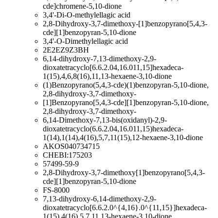
cde]chromene-5,10-dione
3,4'-Di-O-methylellagic acid
2,8-Dihydroxy-3,7-dimethoxy-[1]benzopyrano[5,4,3-
cde][1]benzopyran-5,10-dione
3,4'-O-Dimethylellagic acid
2E2EZ9Z3BH
6,14-dihydroxy-7,13-dimethoxy-2,9-
dioxatetracyclo[6.6.2.04,16.011,15]hexadeca-
1(15),4,6,8(16),11,13-hexaene-3,10-dione
(1)Benzopyrano(5,4,3-cde)(1)benzopyran-5,10-dione,
2,8-dihydroxy-3,7-dimethoxy-
[1]Benzopyrano[5,4,3-cde][1]benzopyran-5,10-dione,
2,8-dihydroxy-3,7-dimethoxy-
6,14-Dimethoxy-7,13-bis(oxidanyl)-2,9-
dioxatetracyclo(6.6.2.04,16.011,15)hexadeca-
1(14),1(14),4(16),5,7,11(15),12-hexaene-3,10-dione
AKOS040734715
CHEBI:175203
57499-59-9
2,8-Dihydroxy-3,7-dimethoxy[1]benzopyrano[5,4,3-
cde][1]benzopyran-5,10-dione
FS-8000
7,13-dihydroxy-6,14-dimethoxy-2,9-
dioxatetracyclo[6.6.2.0^{4,16}.0^{11,15}]hexadeca-
1(15),4(16),5,7,11,13-hexaene-3,10-dione