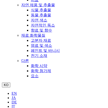
자연 제품 및 추출물
식물 추출물
동물 추출물
자연 색소
자연적인 독소
향료 및 향수
재료 화학물질
고분자 재료
염료 및 색소
페인트 및 바니시
전기 소재
다른
화학 시약
화학 첨가제
요소
KO
EN
JA
DE
IT