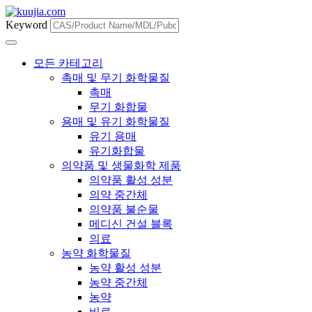
Keyword
모든 카테고리
촉매 및 무기 화학물질
촉매
무기 화합물
용매 및 유기 화학물질
유기 용매
유기화합물
의약품 및 생물화학 제품
의약품 활성 성분
의약 중간체
의약품 불순물
메디신 건설 블록
의료
농약 화학물질
농약 활성 성분
농약 중간체
농약
비료