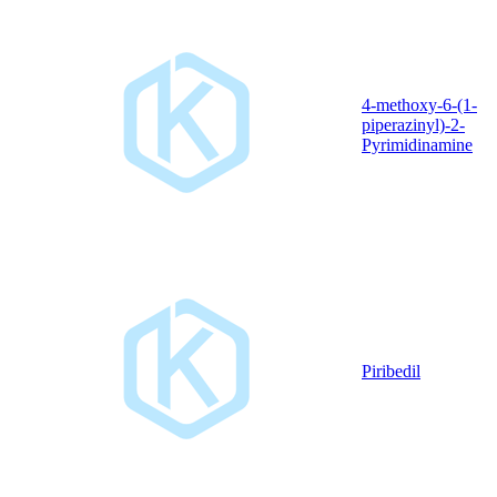
4-methoxy-6-(1-
piperazinyl)-2-
Pyrimidinamine
Piribedil