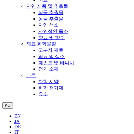
자연 제품 및 추출물
식물 추출물
동물 추출물
자연 색소
자연적인 독소
향료 및 향수
재료 화학물질
고분자 재료
염료 및 색소
페인트 및 바니시
전기 소재
다른
화학 시약
화학 첨가제
요소
KO
EN
JA
DE
IT