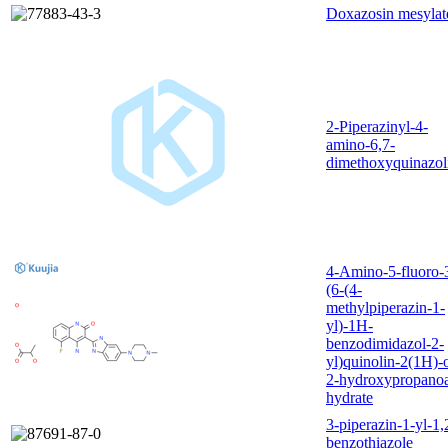
Doxazosin mesylat
2-Piperazinyl-4-
amino-6,7-
dimethoxyquinazol
4-Amino-5-fluoro-
(6-(4-
methylpiperazin-1-
yl)-1H-
benzodimidazol-2-
yl)quinolin-2(1H)-
2-hydroxypropanoa
hydrate
3-piperazin-1-yl-1,
benzothiazole