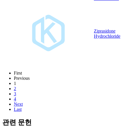
Ziprasidone
Hydrochloride
First
Previous
1
2
3
4
Next
Last
관련 문헌