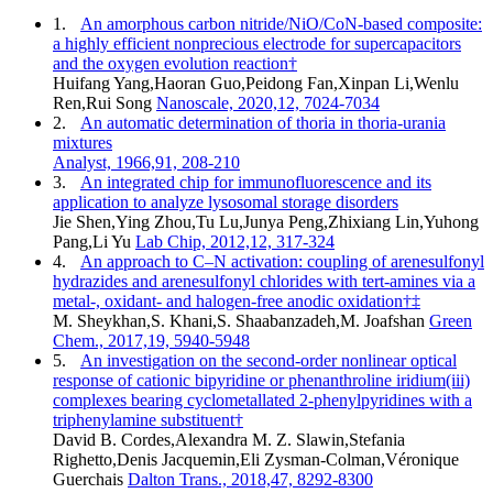
1.
An amorphous carbon nitride/NiO/CoN-based composite:
a highly efficient nonprecious electrode for supercapacitors
and the oxygen evolution reaction†
Huifang Yang,Haoran Guo,Peidong Fan,Xinpan Li,Wenlu
Ren,Rui Song
Nanoscale, 2020,12, 7024-7034
2.
An automatic determination of thoria in thoria-urania
mixtures
Analyst, 1966,91, 208-210
3.
An integrated chip for immunofluorescence and its
application to analyze lysosomal storage disorders
Jie Shen,Ying Zhou,Tu Lu,Junya Peng,Zhixiang Lin,Yuhong
Pang,Li Yu
Lab Chip, 2012,12, 317-324
4.
An approach to C–N activation: coupling of arenesulfonyl
hydrazides and arenesulfonyl chlorides with tert-amines via a
metal-, oxidant- and halogen-free anodic oxidation†‡
M. Sheykhan,S. Khani,S. Shaabanzadeh,M. Joafshan
Green
Chem., 2017,19, 5940-5948
5.
An investigation on the second-order nonlinear optical
response of cationic bipyridine or phenanthroline iridium(iii)
complexes bearing cyclometallated 2-phenylpyridines with a
triphenylamine substituent†
David B. Cordes,Alexandra M. Z. Slawin,Stefania
Righetto,Denis Jacquemin,Eli Zysman-Colman,Véronique
Guerchais
Dalton Trans., 2018,47, 8292-8300