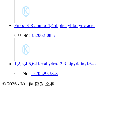
Fmoc-S-3-amino-4,4-diphenyl-butyric acid
Cas No:
332062-08-5
1,2,3,4,5,6-Hexahydro-[2,3]bipyridinyl-6-ol
Cas No:
1270529-38-8
© 2026 - Kuujia 판권 소유.