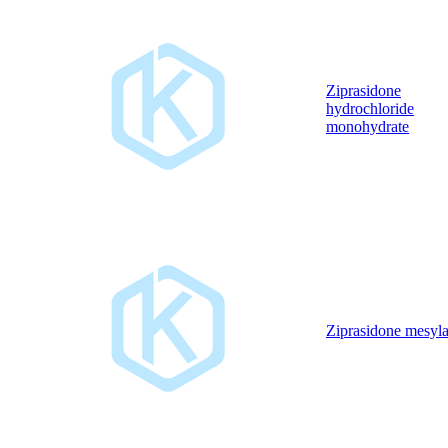
Ziprasidone
hydrochloride
monohydrate
Ziprasidone mesyla