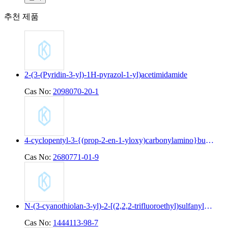
추천 제품
2-(3-(Pyridin-3-yl)-1H-pyrazol-1-yl)acetimidamide
Cas No:
2098070-20-1
4-cyclopentyl-3-{(prop-2-en-1-yloxy)carbonylamino}butanoic acid
Cas No:
2680771-01-9
N-(3-cyanothiolan-3-yl)-2-[(2,2,2-trifluoroethyl)sulfanyl]pyridine-4-carboxamide
Cas No:
1444113-98-7